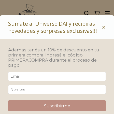
Sumate al Universo DAI y recibirás
×
novedades y sorpresas exclusivas!!!
10% de descuento abonando con transferencia bancaria
Además tenés un 10% de descuento en tu
Inicio
/
REGALOS PARA BEBÉS
/
Ajares
primera compra. Ingresá el código
Ajares
PRIMERACOMPRA durante el proceso de
pago.
Prendas suaves y confortables para el cuidado de la delicada
piel del bebé.
Filtrar
Ordenar
Suscribirme