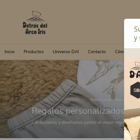
S
y 
Inicio
Productos
Universo DAI
Contacto
Cómo Compr
Inicio
/
REGALOS CORPORATIVOS
/
Regalos personalizados para empr
Regalos personalizados pa
Contactanos y diseñamos juntos el mejor regalo.