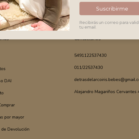
Suscribirme
entá con otros filtros.
Recibirás un correo para valid
tu email.
rías
Contactános
5491122537430
011/22537430
tos
detrasdelarcoiris.bebes@gmail.
so DAI
Alejandro Magariños Cervantes
to
Comprar
s por mayor
a de Devolución