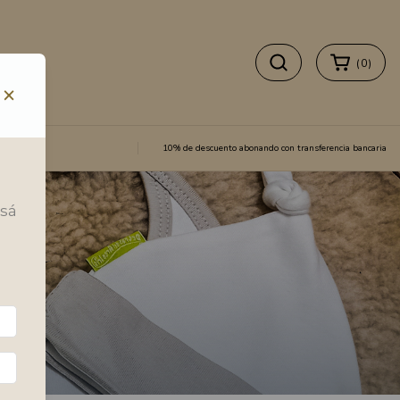
(
0
)
×
10% de descuento abonando con transferencia bancaria
esá