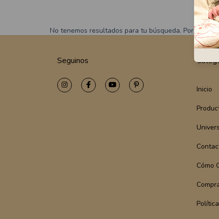
No tenemos resultados para tu búsqueda. Por favor, int
Seguinos
Catego
Inicio
Produc
Univer
Contac
Cómo 
Compra
Polític