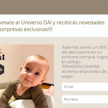
umate al Universo DAI y recibirás novedades
sorpresas exclusivas!!!
ar
Compras por mayor
Política de Devolución
Además tenés un 10%
de descuento en tu
primera compra. Ingr
el código
PRIMERACOMPRA
durante el proceso de
pago.
esas
ra empresas