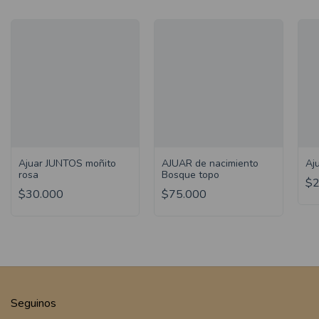
Ajuar JUNTOS moñito
AJUAR de nacimiento
Aj
rosa
Bosque topo
$2
$30.000
$75.000
Seguinos