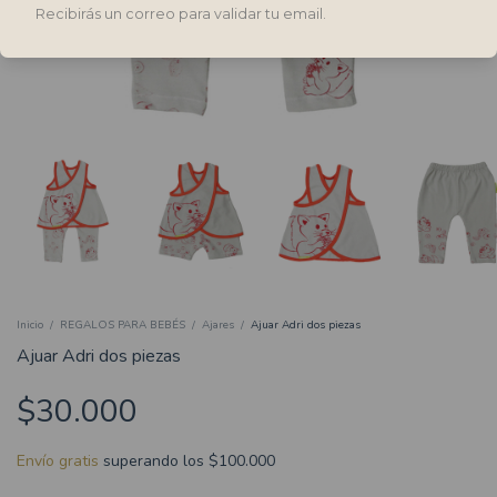
Recibirás un correo para validar tu email.
Inicio
/
REGALOS PARA BEBÉS
/
Ajares
/
Ajuar Adri dos piezas
Ajuar Adri dos piezas
$30.000
Envío gratis
superando los
$100.000