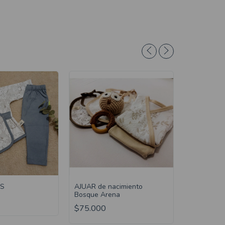
OS
AJUAR de nacimiento
Bosque Arena
Ajuar 2 pi
$75.000
$30.000