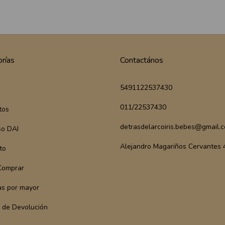
rías
Contactános
5491122537430
011/22537430
tos
detrasdelarcoiris.bebes@gmail.
so DAI
Alejandro Magariños Cervantes
to
Comprar
s por mayor
a de Devolución