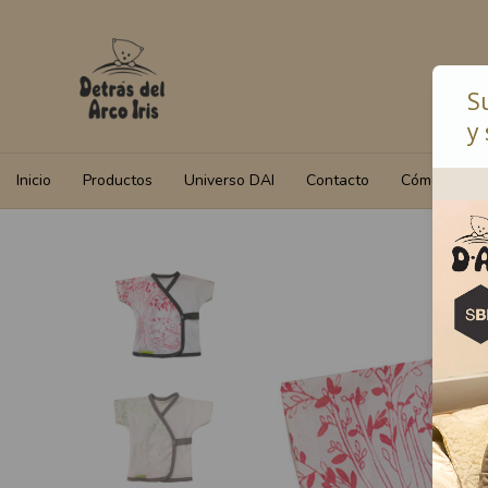
S
y 
Inicio
Productos
Universo DAI
Contacto
Cómo Compr