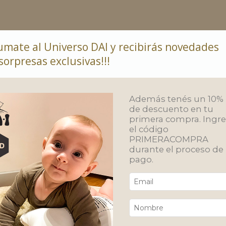
umate al Universo DAI y recibirás novedades
sorpresas exclusivas!!!
ar
Compras por mayor
Política de Devolución
Además tenés un 10%
de descuento en tu
primera compra. Ingr
el código
PRIMERACOMPRA
Inic
durante el proceso de
Ba
pago.
$
Env
Co