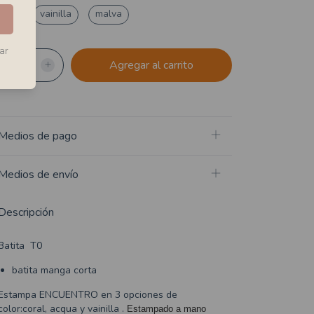
oral
vainilla
malva
ar
Medios de pago
Medios de envío
Descripción
Batita T0
batita manga corta
Estampa ENCUENTRO en 3 opciones de
color:coral, acqua y vainilla .
Estampado a mano