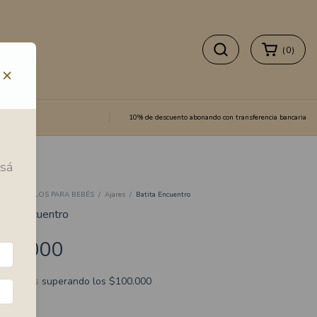
(
0
)
×
10% de descuento abonando con transferencia bancaria
esá
io
/
REGALOS PARA BEBÉS
/
Ajares
/
Batita Encuentro
tita Encuentro
10.000
ío gratis
superando los
$100.000
lor