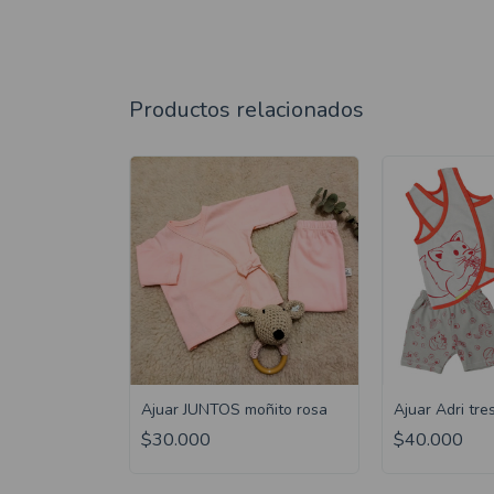
Productos relacionados
ris
Ajuar JUNTOS moñito rosa
Ajuar Adri tre
$30.000
$40.000