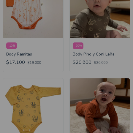
-
10
%
-
20
%
Body Ramitas
Body Pino y Coni Leña
$17.100
$20.800
$19.000
$26.000