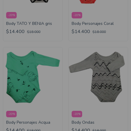
-
20
%
-
20
%
Body TATO Y BENJA gris
Body Personajes Coral
$14.400
$14.400
$18.000
$18.000
-
20
%
-
20
%
Body Personajes Acqua
Body Ondas
$14.400
$14.400
$18.000
$18.000