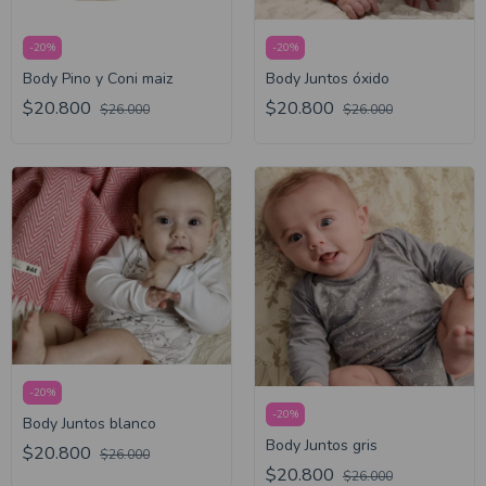
-
20
%
-
20
%
Body Pino y Coni maiz
Body Juntos óxido
$20.800
$20.800
$26.000
$26.000
-
20
%
-
20
%
Body Juntos blanco
Body Juntos gris
$20.800
$26.000
$20.800
$26.000