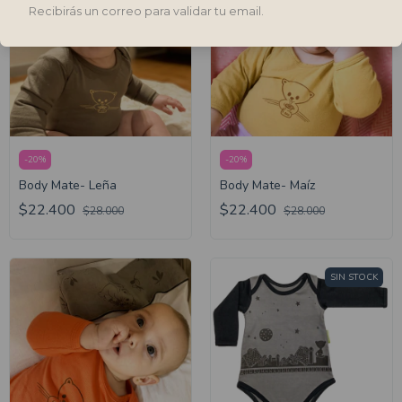
Recibirás un correo para validar tu email.
-
20
%
-
20
%
Body Mate- Leña
Body Mate- Maíz
$22.400
$22.400
$28.000
$28.000
SIN STOCK