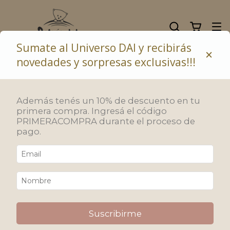
Sumate al Universo DAI y recibirás
×
novedades y sorpresas exclusivas!!!
10% de descuento abonando con transferencia bancaria
Inicio
/
REGALOS PARA BEBÉS
Además tenés un 10% de descuento en tu
REGALOS PARA BEBÉS
primera compra. Ingresá el código
PRIMERACOMPRA durante el proceso de
pago.
Encontrarás todo lo necesario para recién nacidos. Prendas
realizadas en puro algodón con detalles funcionales y de
excelente calidad.
Filtrar
Ordenar
Suscribirme