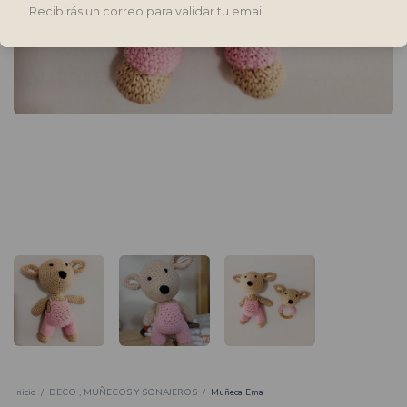
Recibirás un correo para validar tu email.
Inicio
/
DECO , MUÑECOS Y SONAJEROS
/
Muñeca Ema