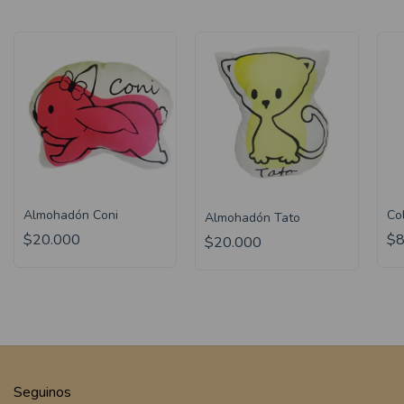
Almohadón Coni
Co
Almohadón Tato
$20.000
$8
$20.000
Seguinos