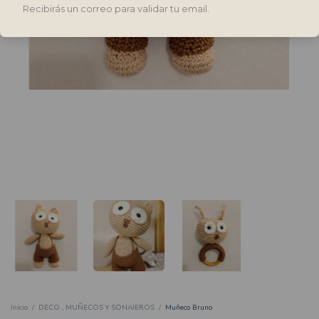
Recibirás un correo para validar tu email.
Inicio
/
DECO , MUÑECOS Y SONAJEROS
/
Muñeco Bruno