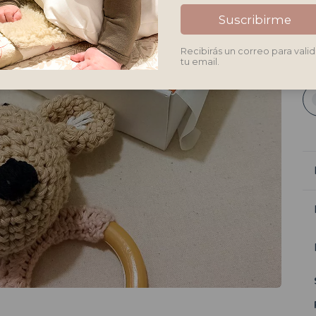
Co
Suscribirme
l
r
Recibirás un correo para valid
tu email.