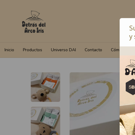
S
y 
Inicio
Productos
Universo DAI
Contacto
Cómo Compr