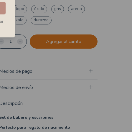
lor
eña
topo
óxido
gris
arena
osa
kale
durazno
ar
Medios de pago
Medios de envío
Descripción
Set de babero y escarpines
Perfecto para regalo de nacimiento