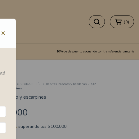
(
0
)
×
10% de descuento abonando con transferencia bancaria
esá
io
/
REGALOS PARA BEBÉS
/
Babitas, baberos y bandanas
/
Set
ro y escarpines
t babero y escarpines
20.000
ío gratis
superando los
$100.000