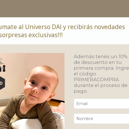
umate al Universo DAI y recibirás novedades
sorpresas exclusivas!!!
ar
Compras por mayor
Política de Devolución
Además tenés un 10%
de descuento en tu
primera compra. Ingr
el código
Inic
PRIMERACOMPRA
babe
durante el proceso de
Se
pago.
$
Env