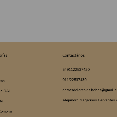
rías
Contactános
5491122537430
011/22537430
tos
detrasdelarcoiris.bebes@gmail.
so DAI
Alejandro Magariños Cervantes
to
Comprar