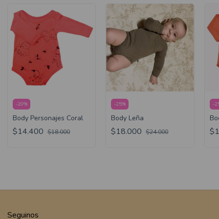
-
20
%
-
25
%
-
2
Body Personajes Coral
Body Leña
Bo
$14.400
$18.000
$1
$18.000
$24.000
Seguinos