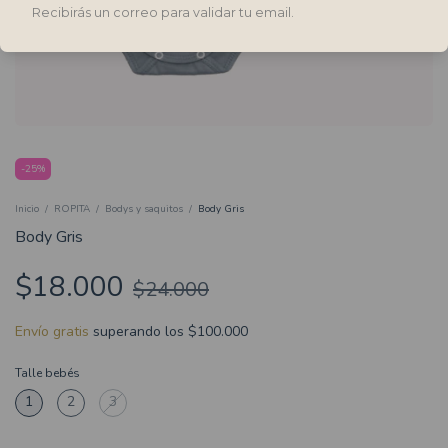
Recibirás un correo para validar tu email.
-
25
%
Inicio
/
ROPITA
/
Bodys y saquitos
/
Body Gris
Body Gris
$18.000
$24.000
Envío gratis
superando los
$100.000
Talle bebés
1
2
3